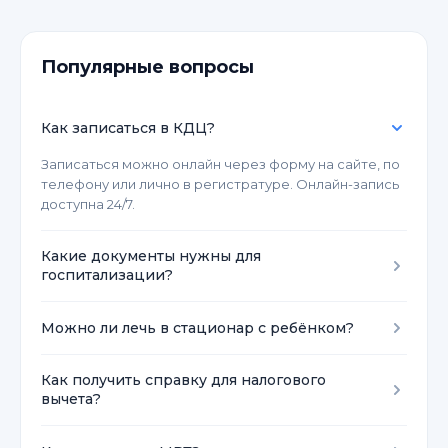
Популярные вопросы
Как записаться в КДЦ?
Записаться можно онлайн через форму на сайте, по
телефону или лично в регистратуре. Онлайн-запись
доступна 24/7.
Какие документы нужны для
госпитализации?
Паспорт, полис ОМС, направление от врача,
Можно ли лечь в стационар с ребёнком?
результаты анализов и выписка из медицинской
карты.
Да, в我们的 стационаре предусмотрено совместное
Как получить справку для налогового
пребывание родителя с ребёнком в палатах
вычета?
повышенного комфорта.
Справка выдаётся в бухгалтерии клиники после